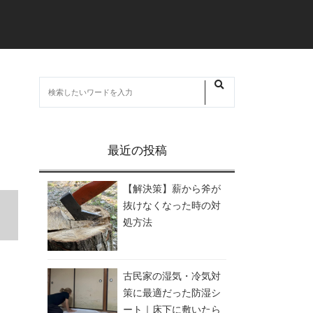
最近の投稿
【解決策】薪から斧が
抜けなくなった時の対
処方法
古民家の湿気・冷気対
策に最適だった防湿シ
ート｜床下に敷いたら