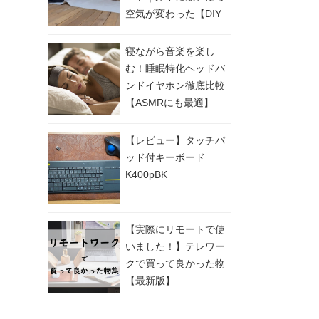
空気が変わった【DIY
実例付き】
寝ながら音楽を楽し
む！睡眠特化ヘッドバ
ンドイヤホン徹底比較
【ASMRにも最適】
【レビュー】タッチパ
ッド付キーボード
K400pBK
【実際にリモートで使
いました！】テレワー
クで買って良かった物
【最新版】