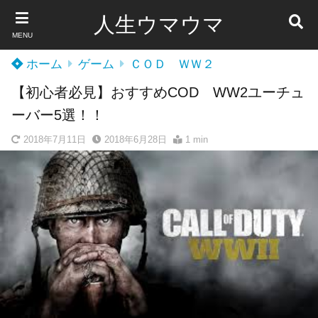
人生ウマウマ
MENU
ホーム
ゲーム
ＣＯＤ ＷＷ２
【初心者必見】おすすめCOD WW2ユーチュ
ーバー5選！！
2018年7月11日
2018年6月28日
1 min