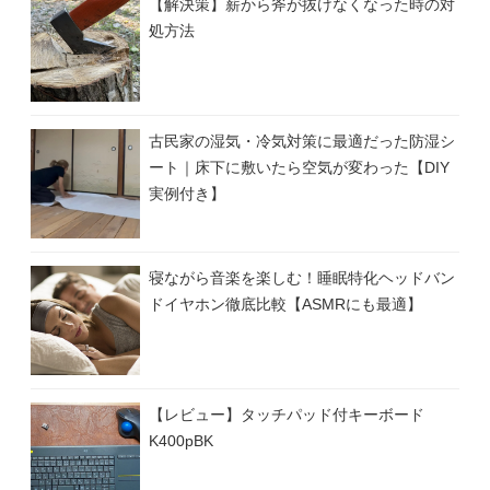
【解決策】薪から斧が抜けなくなった時の対
処方法
古民家の湿気・冷気対策に最適だった防湿シ
ート｜床下に敷いたら空気が変わった【DIY
実例付き】
寝ながら音楽を楽しむ！睡眠特化ヘッドバン
ドイヤホン徹底比較【ASMRにも最適】
【レビュー】タッチパッド付キーボード
K400pBK