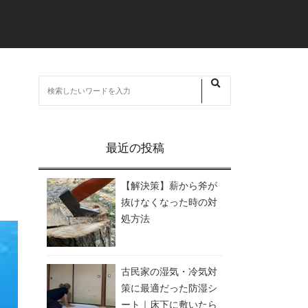
最近の投稿
【解決策】薪から斧が
抜けなくなった時の対
処方法
古民家の湿気・冷気対
策に最適だった防湿シ
ート｜床下に敷いたら