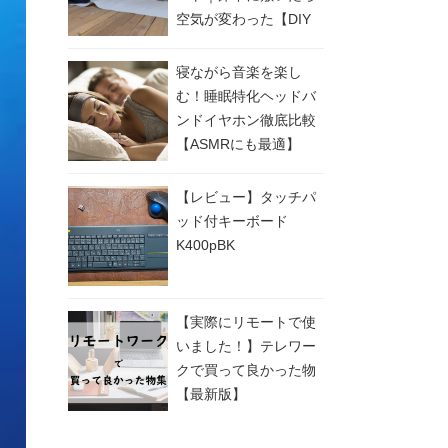
空気が変わった【DIY
実例付き】
寝ながら音楽を楽し
む！睡眠特化ヘッドバ
ンドイヤホン徹底比較
【ASMRにも最適】
【レビュー】タッチパ
ッド付キーボード
K400pBK
【実際にリモートで使
いました！】テレワー
クで買って良かった物
【最新版】